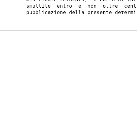
smaltite  entro  e  non  oltre  cent