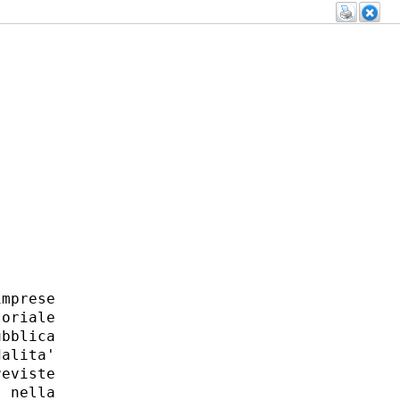
mprese

oriale

bblica

alita'

eviste

 nella
