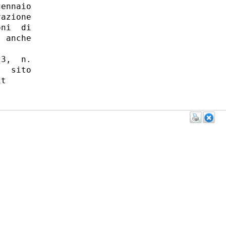
ennaio

azione

ni  di

 anche

3,  n.

  sito
