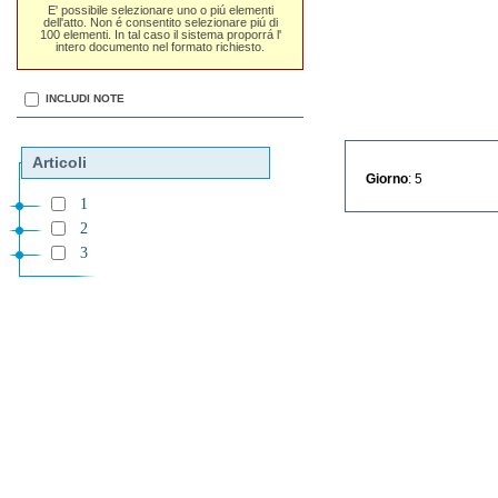
E' possibile selezionare uno o piú elementi
dell'atto. Non é consentito selezionare piú di
100 elementi. In tal caso il sistema proporrá l'
intero documento nel formato richiesto.
INCLUDI NOTE
Articoli
Giorno
: 5
1
2
3