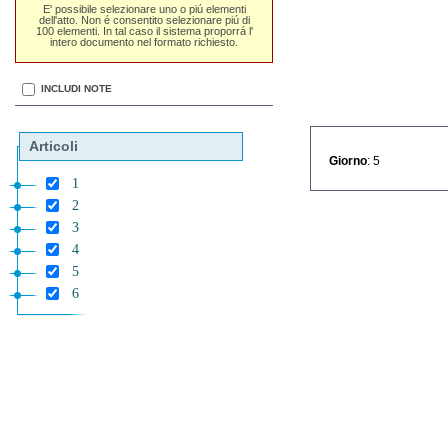
E' possibile selezionare uno o piú elementi
dell'atto. Non é consentito selezionare piú di
100 elementi. In tal caso il sistema proporrá l'
intero documento nel formato richiesto.
INCLUDI NOTE
Articoli
Giorno
: 5
1
2
3
4
5
6