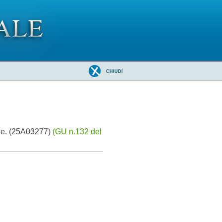
CHIUDI
ale. (25A03277)
(GU n.132 del