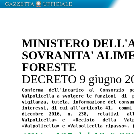
MINISTERO DELL'
SOVRANITA' ALIM
FORESTE
DECRETO 9 giugno 2
Conferma  dell'incarico  al  Consorzio  pe
Valpolicella a svolgere le funzioni  di  p
vigilanza, tutela, informazione del consum
interessi, di cui all'articolo 41,  commi 
dicembre  2016,  n.  238,   relativi   all
Valpolicella»  e   «Recioto   della   Valp