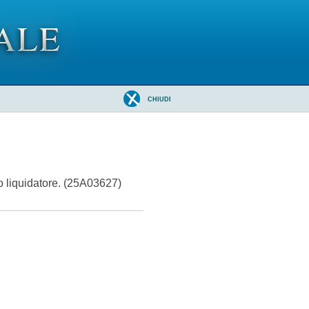
CHIUDI
o liquidatore. (25A03627)