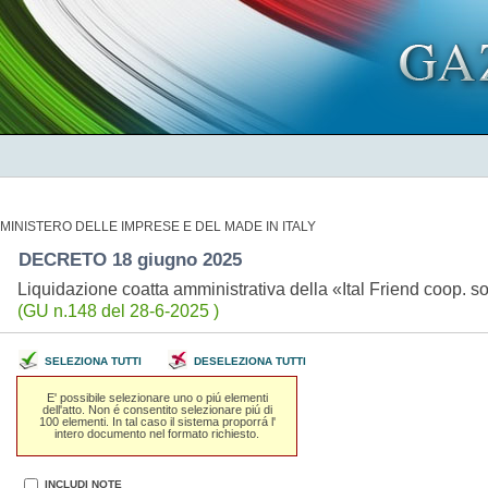
MINISTERO DELLE IMPRESE E DEL MADE IN ITALY
DECRETO 18 giugno 2025
Liquidazione coatta amministrativa della «Ital Friend coop. s
(GU n.148 del 28-6-2025 )
SELEZIONA TUTTI
DESELEZIONA TUTTI
E' possibile selezionare uno o piú elementi
dell'atto. Non é consentito selezionare piú di
100 elementi. In tal caso il sistema proporrá l'
intero documento nel formato richiesto.
INCLUDI NOTE