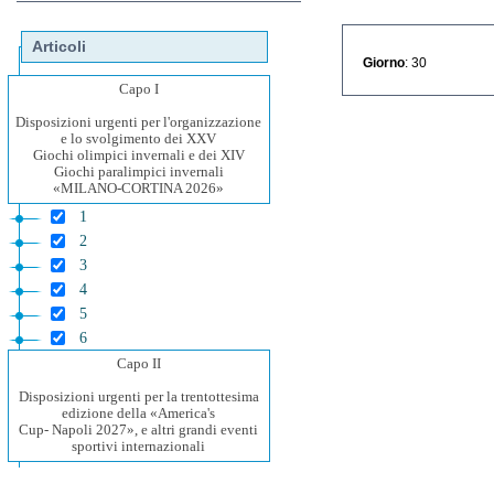
Articoli
Giorno
: 30
Capo I
Disposizioni urgenti per l'organizzazione
e lo svolgimento dei XXV
Giochi olimpici invernali e dei XIV
Giochi paralimpici invernali
«MILANO-CORTINA 2026»
1
2
3
4
5
6
Capo II
Disposizioni urgenti per la trentottesima
edizione della «America's
Cup- Napoli 2027», e altri grandi eventi
sportivi internazionali
7