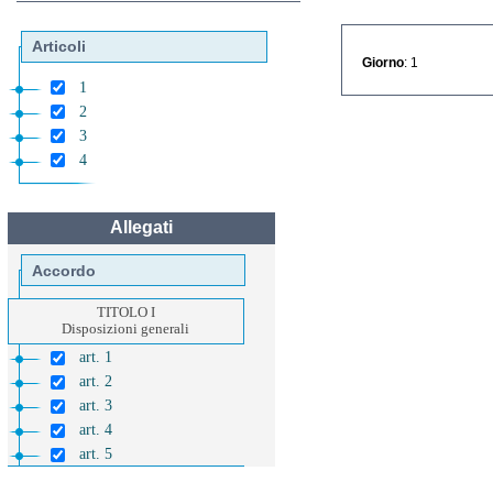
Articoli
Giorno
: 1
1
2
3
4
Allegati
Accordo
TITOLO I
Disposizioni generali
art. 1
art. 2
art. 3
art. 4
art. 5
TITOLO II