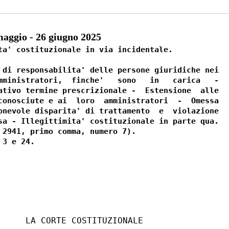
ggio - 26 giugno 2025
ta' costituzionale in via incidentale. 

 di responsabilita' delle persone giuridiche nei

mministratori,  finche'   sono   in   carica   -

ativo termine prescrizionale -  Estensione  alle

conosciute e ai  loro  amministratori  -  Omessa

onevole disparita' di trattamento  e  violazione

sa - Illegittimita' costituzionale in parte qua. 

 2941, primo comma, numero 7). 

     LA CORTE COSTITUZIONALE 
