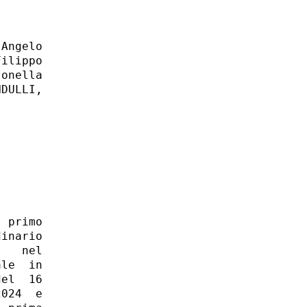
Angelo

ilippo

onella

DULLI,
