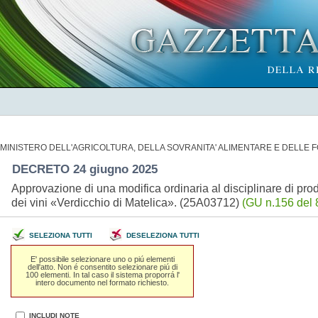
MINISTERO DELL'AGRICOLTURA, DELLA SOVRANITA' ALIMENTARE E DELLE 
DECRETO 24 giugno 2025
Approvazione di una modifica ordinaria al disciplinare di pro
dei vini «Verdicchio di Matelica». (25A03712)
(GU n.156 del 
SELEZIONA TUTTI
DESELEZIONA TUTTI
E' possibile selezionare uno o piú elementi
dell'atto. Non é consentito selezionare piú di
100 elementi. In tal caso il sistema proporrá l'
intero documento nel formato richiesto.
INCLUDI NOTE