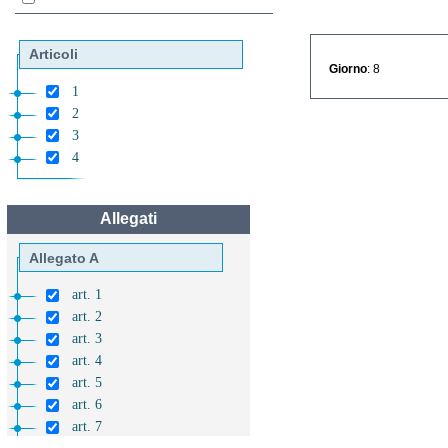
Articoli
Giorno
: 8
1
2
3
4
Allegati
Allegato A
art. 1
art. 2
art. 3
art. 4
art. 5
art. 6
art. 7