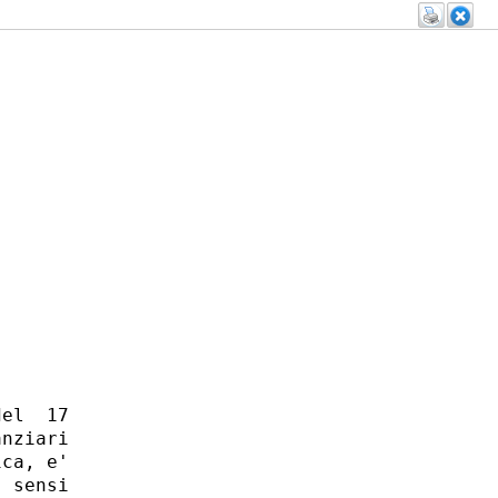
el  17

nziari

ca, e'

 sensi
