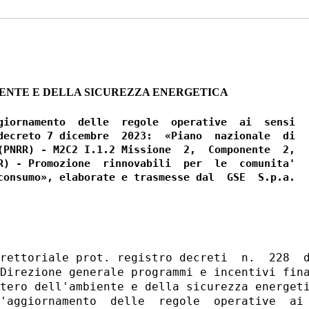
ENTE E DELLA SICUREZZA ENERGETICA
giornamento  delle  regole  operative  ai  sensi

decreto 7 dicembre  2023:  «Piano  nazionale  di

(PNRR) - M2C2 I.1.2 Missione  2,  Componente  2,

R) - Promozione  rinnovabili  per  le  comunita'

consumo», elaborate e trasmesse dal  GSE  S.p.a.

rettoriale prot. registro decreti  n.  228  d
Direzione generale programmi e incentivi fina
tero dell'ambiente e della sicurezza energeti
'aggiornamento  delle  regole  operative  ai 