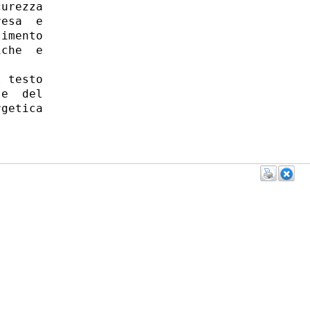
urezza

esa  e

imento

che  e

 testo

e  del

getica
