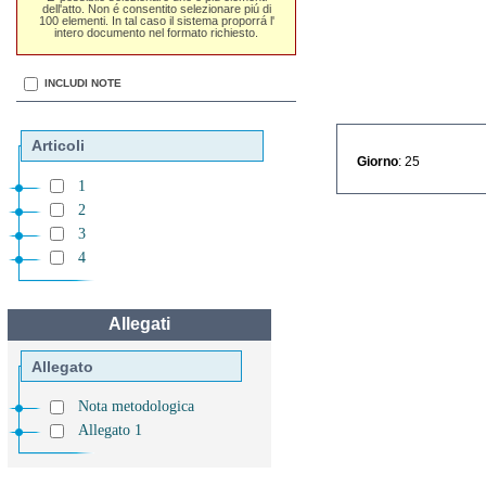
dell'atto. Non é consentito selezionare piú di
100 elementi. In tal caso il sistema proporrá l'
intero documento nel formato richiesto.
INCLUDI NOTE
Articoli
Giorno
: 25
1
2
3
4
Allegati
Allegato
Nota metodologica
Allegato 1