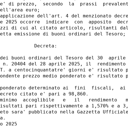
e' di prezzo,  secondo  la  prassi  prevalent
ell'area euro; 

applicazione dell'art. 4 del menzionato decre
e 2025 occorre  indicare  con  apposito  decr
zzi di cui al citato articolo, risultanti dal
etta emissione di buoni ordinari del Tesoro; 
            Decreta: 

dei buoni ordinari del Tesoro del 30  aprile 
 n. 20404 del 28 aprile 2025, il  rendimento 
T. a centocinquantatre' giorni e' risultato p
ondente prezzo medio ponderato e' risultato p
ponderato determinato ai  fini  fiscali,  ai 
ecreto citato e' pari a 98,860. 

minimo  accoglibile   e   il   rendimento   m
isultati pari rispettivamente a 1,570% e a 3,
eto sara' pubblicato nella Gazzetta Ufficiale
a. 

o 2025 
