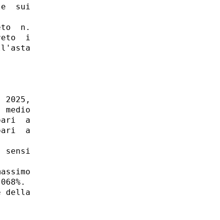
e  sui

to  n.

eto  i

l'asta



 2025,

 medio

ari  a

ari  a

 sensi

assimo

068%. 

 della
