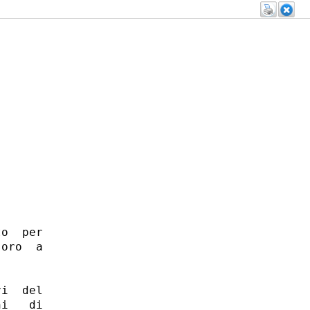
o  per

oro  a

 

i  del

i   di
