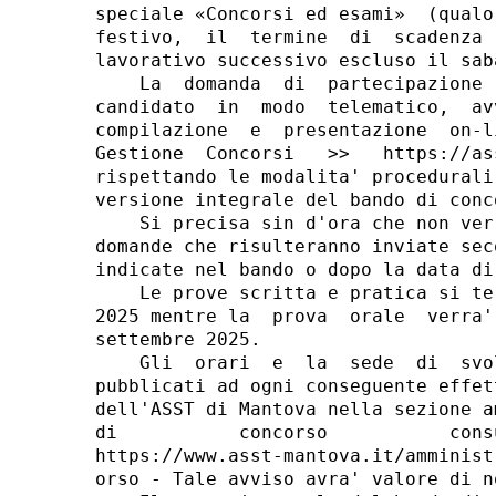
speciale «Concorsi ed esami»  (qualo
festivo,  il  termine  di  scadenza 
lavorativo successivo escluso il saba
    La  domanda  di  partecipazione 
candidato  in  modo  telematico,  av
compilazione  e  presentazione  on-l
Gestione  Concorsi   >>   https://as
rispettando le modalita' procedurali
versione integrale del bando di conco
    Si precisa sin d'ora che non ver
domande che risulteranno inviate sec
indicate nel bando o dopo la data di
    Le prove scritta e pratica si te
2025 mentre la  prova  orale  verra'
settembre 2025. 

    Gli  orari  e  la  sede  di  svo
pubblicati ad ogni conseguente effet
dell'ASST di Mantova nella sezione a
di           concorso           cons
https://www.asst-mantova.it/amminist
orso - Tale avviso avra' valore di no