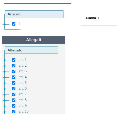
Articoli
Giorno
: 1
1
Allegati
Allegato
art. 1
art. 2
art. 3
art. 4
art. 5
art. 6
art. 7
art. 8
art. 9
art. 10