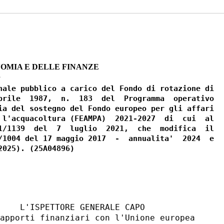
OMIA E DELLE FINANZE
5
nale pubblico a carico del Fondo di rotazione di

prile  1987,  n.  183  del  Programma  operativo

ia del sostegno del Fondo europeo per gli affari

 l'acquacoltura (FEAMPA)  2021-2027  di  cui  al

1/1139  del  7  luglio  2021,  che  modifica  il

/1004 del 17 maggio 2017  -  annualita'  2024  e
