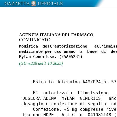
AGENZIA ITALIANA DEL FARMACO
COMUNICATO
Modifica  dell'autorizzazione   all'immiss
medicinale per uso umano  a  base  di  des
(GU n.228 del 1-10-2025)
    Estratto determina AAM/PPA n. 57
    E'  autorizzata  l'immissione   
DESLORATADINA  MYLAN  GENERICS,  anc
dosaggio e confezione di seguito indi
    Confezione: «5 mg compresse rive
flacone HDPE - A.I.C. n. 041081148 (