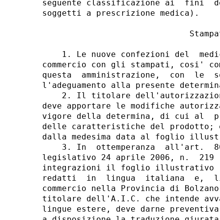
seguente classificazione ai  fini  d
soggetti a prescrizione medica). 

                              Stampat
    1. Le nuove confezioni del  medi
commercio con gli stampati, cosi' co
questa  amministrazione,  con  le  s
l'adeguamento alla presente determina
    2. Il titolare dell'autorizzazio
deve apportare le modifiche autorizz
vigore della determina, di cui al  p
delle caratteristiche del prodotto; 
dalla medesima data al foglio illust
    3. In  ottemperanza  all'art.  8
legislativo 24 aprile 2006, n.  219 
integrazioni il foglio illustrativo 
redatti  in  lingua  italiana  e,  l
commercio nella Provincia di Bolzano
titolare dell'A.I.C. che intende avv
lingue estere, deve darne preventiva
a disposizione la traduzione giurata