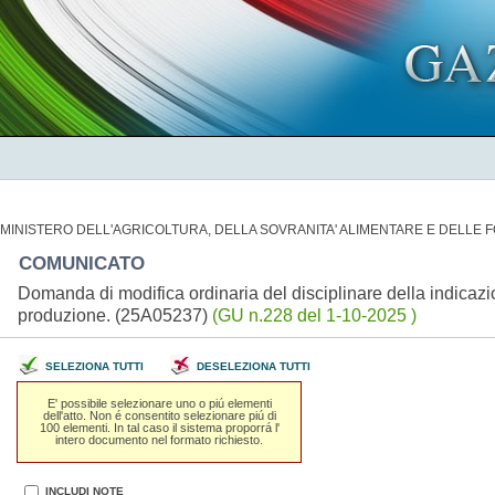
MINISTERO DELL'AGRICOLTURA, DELLA SOVRANITA' ALIMENTARE E DELLE 
COMUNICATO
Domanda di modifica ordinaria del disciplinare della indicazi
produzione. (25A05237)
(GU n.228 del 1-10-2025 )
SELEZIONA TUTTI
DESELEZIONA TUTTI
E' possibile selezionare uno o piú elementi
dell'atto. Non é consentito selezionare piú di
100 elementi. In tal caso il sistema proporrá l'
intero documento nel formato richiesto.
INCLUDI NOTE