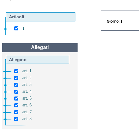
Articoli
Giorno
: 1
1
Allegati
Allegato
art. 1
art. 2
art. 3
art. 4
art. 5
art. 6
art. 7
art. 8