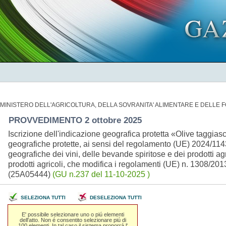
MINISTERO DELL'AGRICOLTURA, DELLA SOVRANITA' ALIMENTARE E DELLE 
PROVVEDIMENTO 2 ottobre 2025
Iscrizione dell'indicazione geografica protetta «Olive taggiasc
geografiche protette, ai sensi del regolamento (UE) 2024/1143
geografiche dei vini, delle bevande spiritose e dei prodotti agric
prodotti agricoli, che modifica i regolamenti (UE) n. 1308/2
(25A05444)
(GU n.237 del 11-10-2025 )
SELEZIONA TUTTI
DESELEZIONA TUTTI
E' possibile selezionare uno o piú elementi
dell'atto. Non é consentito selezionare piú di
100 elementi. In tal caso il sistema proporrá l'