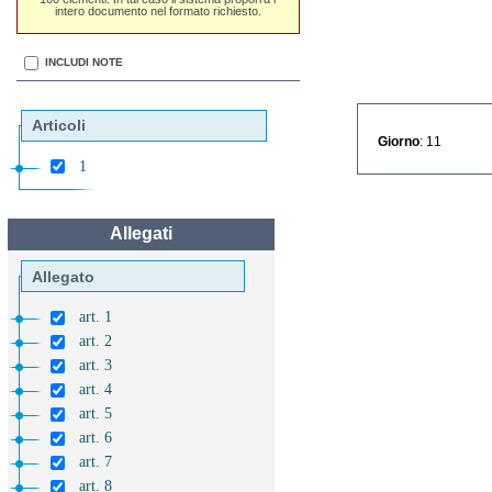
intero documento nel formato richiesto.
INCLUDI NOTE
Articoli
Giorno
: 11
1
Allegati
Allegato
art. 1
art. 2
art. 3
art. 4
art. 5
art. 6
art. 7
art. 8