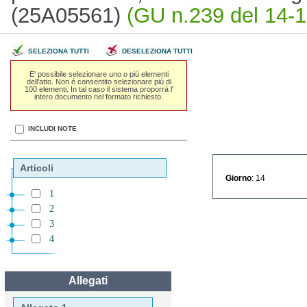
(25A05561)
(GU n.239 del 14-1
SELEZIONA TUTTI
DESELEZIONA TUTTI
E' possibile selezionare uno o piú elementi
dell'atto. Non é consentito selezionare piú di
100 elementi. In tal caso il sistema proporrá l'
intero documento nel formato richiesto.
INCLUDI NOTE
Articoli
Giorno
: 14
1
2
3
4
Allegati