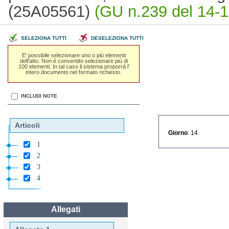
(25A05561)
(GU n.239 del 14-1
SELEZIONA TUTTI
DESELEZIONA TUTTI
E' possibile selezionare uno o piú elementi
dell'atto. Non é consentito selezionare piú di
100 elementi. In tal caso il sistema proporrá l'
intero documento nel formato richiesto.
INCLUDI NOTE
Articoli
Giorno
: 14
1
2
3
4
Allegati