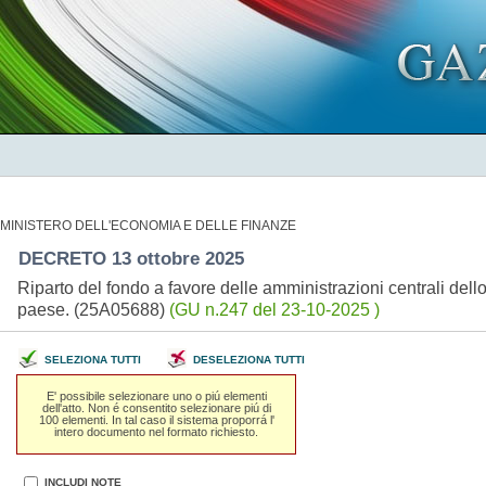
MINISTERO DELL'ECONOMIA E DELLE FINANZE
DECRETO 13 ottobre 2025
Riparto del fondo a favore delle amministrazioni centrali dello
paese. (25A05688)
(GU n.247 del 23-10-2025 )
SELEZIONA TUTTI
DESELEZIONA TUTTI
E' possibile selezionare uno o piú elementi
dell'atto. Non é consentito selezionare piú di
100 elementi. In tal caso il sistema proporrá l'
intero documento nel formato richiesto.
INCLUDI NOTE