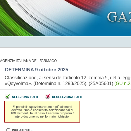
AGENZIA ITALIANA DEL FARMACO
DETERMINA 9 ottobre 2025
Classificazione, ai sensi dell'articolo 12, comma 5, della l
«Qoyvolma». (Determina n. 1293/2025). (25A05601)
(GU n.2
SELEZIONA TUTTI
DESELEZIONA TUTTI
E' possibile selezionare uno o piú elementi
dell'atto. Non é consentito selezionare piú di
100 elementi. In tal caso il sistema proporrá l'
intero documento nel formato richiesto.
INCLUDI NOTE