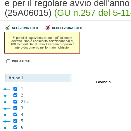
e per il regolare avvio dell'ann
(25A06015)
(GU n.257 del 5-11
SELEZIONA TUTTI
DESELEZIONA TUTTI
E' possibile selezionare uno o piú elementi
dell'atto. Non é consentito selezionare piú di
100 elementi. In tal caso il sistema proporrá l'
intero documento nel formato richiesto.
INCLUDI NOTE
Articoli
Giorno
: 5
1
2
2 bis
3
4
5
6