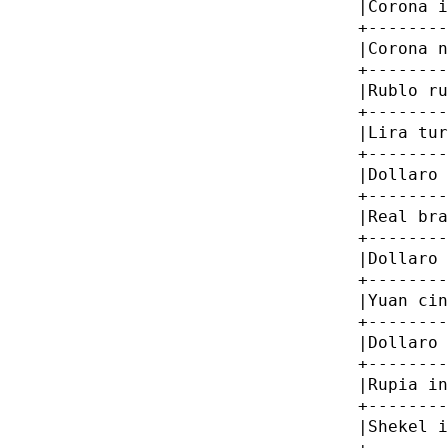
         |Corona i
         +--------
         |Corona n
         +--------
         |Rublo ru
         +--------
         |Lira tur
         +--------
         |Dollaro 
         +--------
         |Real bra
         +--------
         |Dollaro 
         +--------
         |Yuan cin
         +--------
         |Dollaro 
         +--------
         |Rupia in
         +--------
         |Shekel i
         +--------