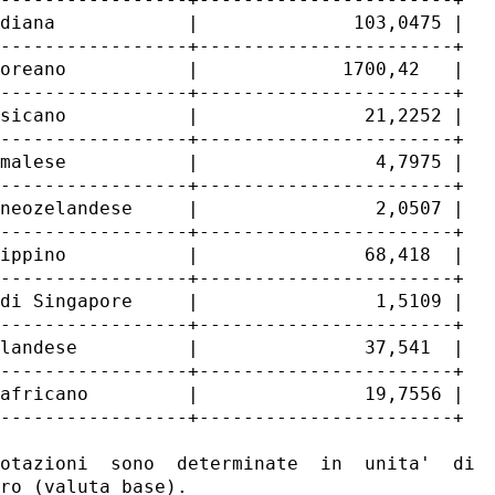
diana            |              103,0475 |

-----------------+-----------------------+

oreano           |             1700,42   |

-----------------+-----------------------+

sicano           |               21,2252 |

-----------------+-----------------------+

malese           |                4,7975 |

-----------------+-----------------------+

neozelandese     |                2,0507 |

-----------------+-----------------------+

ippino           |               68,418  |

-----------------+-----------------------+

di Singapore     |                1,5109 |

-----------------+-----------------------+

landese          |               37,541  |

-----------------+-----------------------+

africano         |               19,7556 |

-----------------+-----------------------+

otazioni  sono  determinate  in  unita'  di  