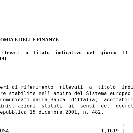
OMIA E DELLE FINANZE
rilevati  a  titolo  indicativo  del  giorno  13

eri di riferimento  rilevati  a  titolo  indi
re stabilite nell'ambito del Sistema europeo 
comunicati dalla Banca  d'Italia,  adottabili
inistrazioni  statali  ai  sensi  del  decret
epubblica 15 dicembre 2001, n. 482. 

-----------------+-----------------------+

USA              |                1,1619 |
