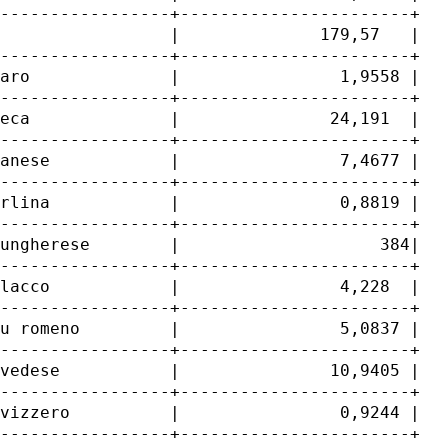
-----------------+-----------------------+

                 |              179,57   |

-----------------+-----------------------+

aro              |                1,9558 |

-----------------+-----------------------+

eca              |               24,191  |

-----------------+-----------------------+

anese            |                7,4677 |

-----------------+-----------------------+

rlina            |                0,8819 |

-----------------+-----------------------+

ungherese        |                    384|

-----------------+-----------------------+

lacco            |                4,228  |

-----------------+-----------------------+

u romeno         |                5,0837 |

-----------------+-----------------------+

vedese           |               10,9405 |

-----------------+-----------------------+

vizzero          |                0,9244 |

-----------------+-----------------------+
