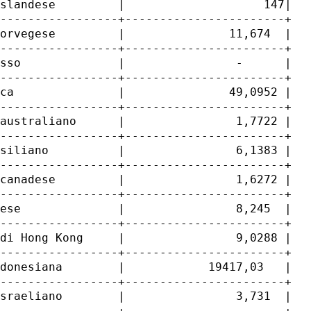
slandese         |                    147|

-----------------+-----------------------+

orvegese         |               11,674  |

-----------------+-----------------------+

sso              |                -      |

-----------------+-----------------------+

ca               |               49,0952 |

-----------------+-----------------------+

australiano      |                1,7722 |

-----------------+-----------------------+

siliano          |                6,1383 |

-----------------+-----------------------+

canadese         |                1,6272 |

-----------------+-----------------------+

ese              |                8,245  |

-----------------+-----------------------+

di Hong Kong     |                9,0288 |

-----------------+-----------------------+

donesiana        |            19417,03   |

-----------------+-----------------------+

sraeliano        |                3,731  |

-----------------+-----------------------+
