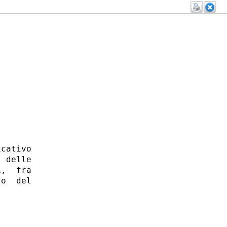
cativo

 delle

,  fra

o  del
