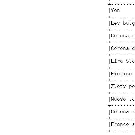
         +--------
         |Yen     
         +--------
         |Lev bulg
         +--------
         |Corona c
         +--------
         |Corona d
         +--------
         |Lira Ste
         +--------
         |Fiorino 
         +--------
         |Zloty po
         +--------
         |Nuovo le
         +--------
         |Corona s
         +--------
         |Franco s
         +--------