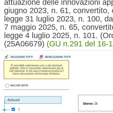
attuazione delle innovazioni ap
giugno 2023, n. 61, convertito, 
legge 31 luglio 2023, n. 100, da
7 maggio 2025, n. 65, convertit
legge 4 luglio 2025, n. 101. (O
(25A06679)
(GU n.291 del 16-1
SELEZIONA TUTTI
DESELEZIONA TUTTI
E' possibile selezionare uno o piú elementi
dell'atto. Non é consentito selezionare piú di
100 elementi. In tal caso il sistema proporrá l'
intero documento nel formato richiesto.
INCLUDI NOTE
Articoli
Giorno
: 16
1