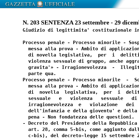
N. 203 SENTENZA 23 settembre - 29 dicem
Giudizio di legittimita' costituzionale in
Processo penale - Processo minorile - Sosp
  messa alla prova - Ambito di applicazion
  di novella legislativa,  per  i  delitti
  violenza sessuale di gruppo, anche aggra
  gravita'» - Irragionevolezza  -  Illegit
  parte qua. 

Processo penale - Processo minorile  -  So
  messa alla prova - Ambito di applicazion
  di  novella  legislativa,  per  i  delit
  sessuale   e   violenza   sessuale   di 
  irragionevolezza  e   violazione   dei  
  dell'infanzia e della gioventu' e della 
  pena - Non fondatezza delle questioni. 

- Decreto del Presidente della Repubblica 
  art. 28, comma 5-bis, come aggiunto dall
  c-bis), del decreto-legge 15 settembre 2