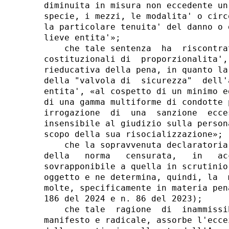
diminuita in misura non eccedente un
specie, i mezzi, le modalita' o circ
la particolare tenuita' del danno o 
lieve entita'»; 

    che tale sentenza  ha  riscontra
costituzionali di  proporzionalita',
rieducativa della pena, in quanto la
della "valvola di  sicurezza"  dell'
entita', «al cospetto di un minimo e
di una gamma multiforme di condotte 
irrogazione  di  una  sanzione  ecce
insensibile al giudizio sulla person
scopo della sua risocializzazione»; 

    che la sopravvenuta declaratoria
della   norma   censurata,   in   ac
sovrapponibile a quella in scrutinio
oggetto e ne determina, quindi, la  
molte, specificamente in materia pen
186 del 2024 e n. 86 del 2023); 

    che tale  ragione  di  inammissi
manifesto e radicale, assorbe l'ecce