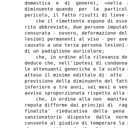
domestica  e  di  genere),  «nella  
diminuente quando  per  la  particol
pericolo, il fatto risulti di lieve e
    che il rimettente espone di esse
rito abbreviato, due persone imputat
censurata - ovvero, deformazione del
lesioni permanenti al viso - per ave
causato a una terza persona lesioni 
di un padiglione auricolare; 

    che, in ordine alla rilevanza de
deduce che, nell'ipotesi di condanna
le attenuanti generiche e la scelta 
atteso il minimo edittale di  otto  
previsione della diminuente del fatt
inferiore a tre anni, sei mesi e ven
avviso sproporzionata rispetto alla 
    che, in ordine alla non  manifes
reputa difforme dai principi di  rag
finalita'  rieducativa  della  pena 
sanzionatorio  disposto  dalla  norm
consente al giudice di temperare la 