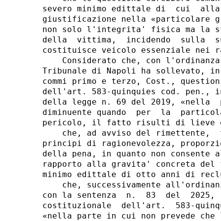
severo minimo edittale di  cui  alla
giustificazione nella «particolare g
non solo l'integrita' fisica ma la s
della  vittima,  incidendo  sulla  s
costituisce veicolo essenziale nei r
    Considerato che, con l'ordinanza
Tribunale di Napoli ha sollevato, in
commi primo e terzo, Cost., question
dell'art. 583-quinquies cod. pen., i
della legge n. 69 del 2019, «nella  
diminuente quando  per  la  particol
pericolo, il fatto risulti di lieve e
    che, ad avviso del rimettente,  
principi di ragionevolezza, proporzi
della pena, in quanto non consente a
rapporto alla gravita' concreta del 
minimo edittale di otto anni di reclu
    che, successivamente all'ordinan
con la sentenza  n.  83  del  2025, 
costituzionale  dell'art.  583-quinq
«nella parte in cui non prevede che 