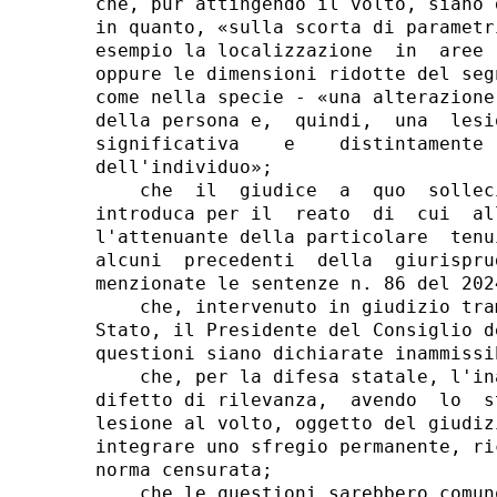
che, pur attingendo il volto, siano 
in quanto, «sulla scorta di parametr
esempio la localizzazione  in  aree 
oppure le dimensioni ridotte del seg
come nella specie - «una alterazione
della persona e,  quindi,  una  lesi
significativa    e    distintamente 
dell'individuo»; 

    che  il  giudice  a  quo  sollec
introduca per il  reato  di  cui  al
l'attenuante della particolare  tenu
alcuni  precedenti  della  giurispru
menzionate le sentenze n. 86 del 202
    che, intervenuto in giudizio tra
Stato, il Presidente del Consiglio d
questioni siano dichiarate inammissi
    che, per la difesa statale, l'in
difetto di rilevanza,  avendo  lo  s
lesione al volto, oggetto del giudiz
integrare uno sfregio permanente, ri
norma censurata; 

    che le questioni sarebbero comun