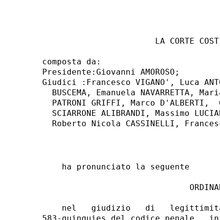
                       LA CORTE COSTI
composta da: 

Presidente:Giovanni AMOROSO; 

Giudici :Francesco VIGANO', Luca ANT
  BUSCEMA, Emanuela NAVARRETTA, Mari
  PATRONI GRIFFI, Marco D'ALBERTI,  
  SCIARRONE ALIBRANDI, Massimo LUCIA
    ha pronunciato la seguente 

                              ORDINAN
    nel   giudizio   di   legittimit
583-quinquies del codice penale,  in