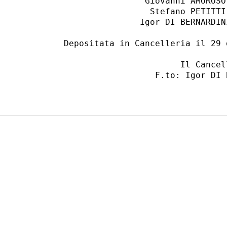
                    Giovanni AMOROSO
                     Stefano PETITTI
                   Igor DI BERNARDIN
    Depositata in Cancelleria il 29 
                           Il Cancell
                      F.to: Igor DI B