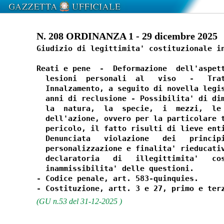
N. 208 ORDINANZA 1 - 29 dicembre 2025
Giudizio di legittimita' costituzionale in
Reati e pene  -  Deformazione  dell'aspett
  lesioni  personali  al   viso   -   Trat
  Innalzamento, a seguito di novella legis
  anni di reclusione - Possibilita' di dim
  la  natura,  la  specie,  i  mezzi,  le 
  dell'azione, ovvero per la particolare t
  pericolo, il fatto risulti di lieve enti
  Denunciata   violazione   dei   principi
  personalizzazione e finalita' rieducativ
  declaratoria   di   illegittimita'   cos
  inammissibilita' delle questioni. 

- Codice penale, art. 583-quinquies. 

(GU n.53 del 31-12-2025 )