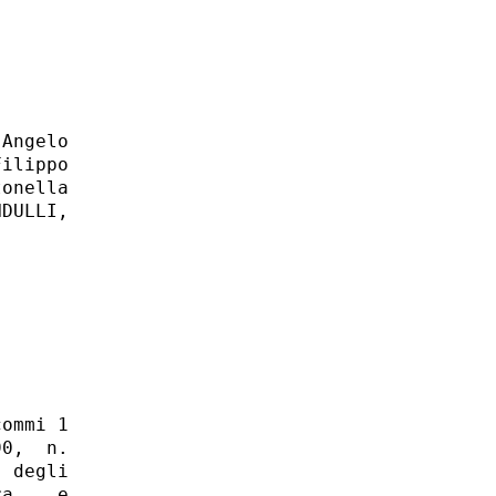
Angelo

ilippo

onella

DULLI,
