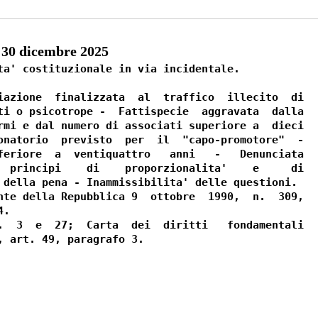
30 dicembre 2025
ta' costituzionale in via incidentale. 

iazione  finalizzata  al  traffico  illecito  di

ti o psicotrope -  Fattispecie  aggravata  dalla

rmi e dal numero di associati superiore a  dieci

onatorio  previsto  per  il  "capo-promotore"  -

feriore  a  ventiquattro   anni   -   Denunciata

  principi    di    proporzionalita'    e     di

 della pena - Inammissibilita' delle questioni.  

nte della Repubblica 9  ottobre  1990,  n.  309,

. 

.  3  e  27;  Carta  dei  diritti   fondamentali
