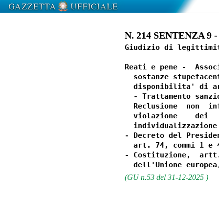
N. 214 SENTENZA 9 - 
Giudizio di legittimi
Reati e pene -  Assoc
  sostanze stupefacen
  disponibilita' di a
  - Trattamento sanzi
  Reclusione  non  in
  violazione    dei  
  individualizzazione
- Decreto del Preside
  art. 74, commi 1 e 4
- Costituzione,  artt
(GU n.53 del 31-12-2025 )