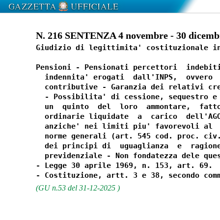
N. 216 SENTENZA 4 novembre - 30 dicemb
Giudizio di legittimita' costituzionale in
Pensioni - Pensionati percettori  indebiti
  indennita' erogati  dall'INPS,  ovvero  
  contributive - Garanzia dei relativi cre
  - Possibilita' di cessione, sequestro e 
  un  quinto  del  loro  ammontare,  fatto
  ordinarie liquidate  a  carico  dell'AGO
  anziche' nei limiti piu' favorevoli al  
  norme generali (art. 545 cod. proc. civ.
  dei principi di  uguaglianza  e  ragione
  previdenziale - Non fondatezza dele ques
- Legge 30 aprile 1969, n. 153, art. 69. 

(GU n.53 del 31-12-2025 )