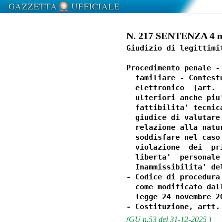
N. 217 SENTENZA 4 n
Giudizio di legittimi
Procedimento penale -
  familiare - Contest
  elettronico  (art. 
  ulteriori anche piu
  fattibilita' tecnic
  giudice di valutare
  relazione alla natu
  soddisfare nel caso
  violazione  dei  pr
  liberta'  personale
  Inammissibilita' del
- Codice di procedura
  come modificato dal
  legge 24 novembre 20
(GU n.53 del 31-12-2025 )