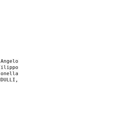
Angelo

ilippo

onella

DULLI,
