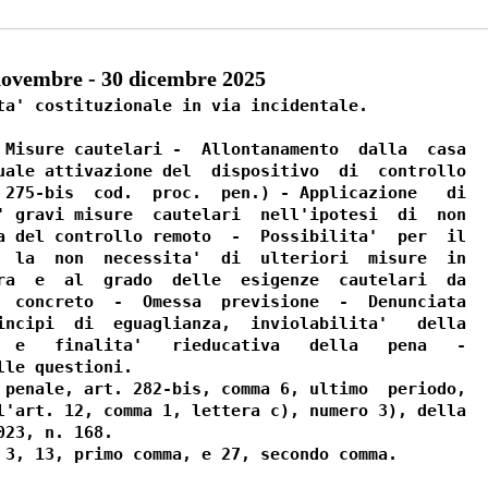
ovembre - 30 dicembre 2025
ta' costituzionale in via incidentale. 

 Misure cautelari -  Allontanamento  dalla  casa

uale attivazione del  dispositivo  di  controllo

 275-bis  cod.  proc.  pen.) - Applicazione   di

' gravi misure  cautelari  nell'ipotesi  di  non

a del controllo remoto  -  Possibilita'  per  il

  la  non  necessita'  di  ulteriori  misure  in

ra  e  al  grado  delle  esigenze  cautelari  da

  concreto  -  Omessa  previsione  -  Denunciata

incipi  di  eguaglianza,  inviolabilita'   della

  e   finalita'   rieducativa   della   pena   -

le questioni. 

 penale, art. 282-bis, comma 6, ultimo  periodo,

l'art. 12, comma 1, lettera c), numero 3), della

23, n. 168. 
