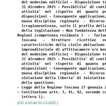
  del medesimo edificio) - Disposizione tr
  31 dicembre 2025 - Possibilita' di conti
  attivita'  nel  rispetto  di  quanto  pr
  disposizioni - Conseguente applicazione,
  nuova disciplina  regionale  -  Ricorso 
  irragionevolezza, sotto il profilo della
  della legislazione - Non fondatezza dell
Regioni (competenza residuale )  -  Turism
  Toscana   -   Strutture   ricettive   ex
  caratteristiche della civile abitazione 
  imprenditoriale di affittacamere e/o bed
  del medesimo edificio) - Disposizione tr
  31 dicembre 2025 - Possibilita' di conti
  attivita'  nel  rispetto  di  quanto  pr
  disposizioni - Conseguente applicazione,
  nuova disciplina  regionale  -  Ricorso 
  violazione della liberta' di iniziativa 
  della questione. 

- Legge della Regione Toscana 17 gennaio 2
- Costituzione artt. 3, 41, 42, secondo co
(GU n.53 del 31-12-2025 )