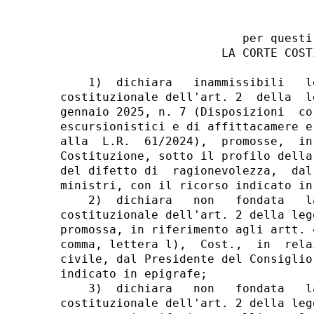
                          per questi 
                       LA CORTE COSTI
    1)  dichiara   inammissibili   l
costituzionale dell'art. 2  della  l
gennaio 2025, n. 7 (Disposizioni  co
escursionistici e di affittacamere e
alla  L.R.  61/2024),  promosse,  in
Costituzione, sotto il profilo della
del difetto di  ragionevolezza,  dal
ministri, con il ricorso indicato in 
    2)  dichiara   non   fondata   l
costituzionale dell'art. 2 della leg
promossa, in riferimento agli artt. 
comma, lettera l),  Cost.,  in  rela
civile, dal Presidente del Consiglio
indicato in epigrafe; 

    3)  dichiara   non   fondata   l
costituzionale dell'art. 2 della leg