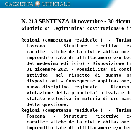
N. 218 SENTENZA 18 novembre - 30 dicem
Giudizio di legittimita' costituzionale in
Regioni (competenza residuale )  -  Turism
  Toscana   -   Strutture   ricettive   ex
  caratteristiche della civile abitazione 
  imprenditoriale di affittacamere e/o bed
  del medesimo edificio) - Disposizione tr
  31 dicembre 2025 - Possibilita' di conti
  attivita'  nel  rispetto  di  quanto  pr
  disposizioni - Conseguente applicazione,
  nuova disciplina  regionale  -  Ricorso 
  violazione della proprieta' privata e de
  statale esclusiva in materia di ordiname
  della questione. 

Regioni (competenza residuale )  -  Turism
  Toscana   -   Strutture   ricettive   ex
  caratteristiche della civile abitazione 
  imprenditoriale di affittacamere e/o bed