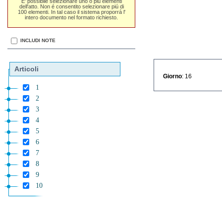
E' possibile selezionare uno o piú elementi
dell'atto. Non é consentito selezionare piú di
100 elementi. In tal caso il sistema proporrá l'
intero documento nel formato richiesto.
INCLUDI NOTE
Articoli
Giorno
: 16
1
2
3
4
5
6
7
8
9
10