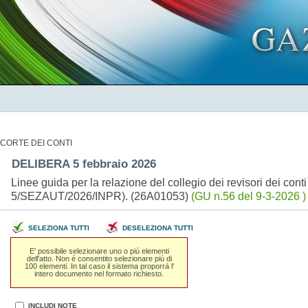
CORTE DEI CONTI
DELIBERA 5 febbraio 2026
Linee guida per la relazione del collegio dei revisori dei cont
5/SEZAUT/2026/INPR). (26A01053)
(GU n.56 del 9-3-2026 )
SELEZIONA TUTTI
DESELEZIONA TUTTI
E' possibile selezionare uno o piú elementi
dell'atto. Non é consentito selezionare piú di
100 elementi. In tal caso il sistema proporrá l'
intero documento nel formato richiesto.
INCLUDI NOTE