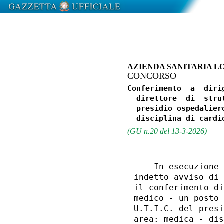
AZIENDA SANITARIA LO
CONCORSO
Conferimento  a  diri
  direttore  di  stru
  presidio ospedalier
(GU n.20 del 13-3-2026)
    In esecuzione 
indetto avviso di 
il conferimento di
medico - un posto 
U.T.I.C. del presi
area: medica - dis