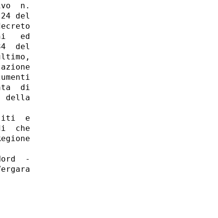
vo  n.

24 del

ecreto

i   ed

4  del

ltimo,

azione

umenti

ta  di

 della

iti  e

i  che

egione

ord  -

ergara
