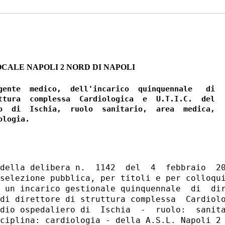
CALE NAPOLI 2 NORD DI NAPOLI
gente  medico,  dell'incarico  quinquennale   di

ttura  complessa  Cardiologica  e  U.T.I.C.  del

o  di  Ischia,  ruolo  sanitario,  area  medica,

della delibera n.  1142  del  4  febbraio  20
selezione pubblica, per titoli e per colloqui
 un incarico gestionale quinquennale  di  dir
di direttore di struttura complessa  Cardiolo
dio ospedaliero di  Ischia  -  ruolo:  sanita
ciplina: cardiologia - della A.S.L. Napoli 2 