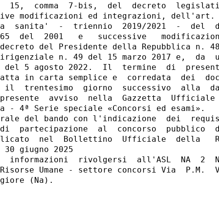
  15,  comma  7-bis,  del  decreto  legislati
ive modificazioni ed integrazioni, dell'art. 
a  sanita'  -  triennio  2019/2021  -  del  d
65  del  2001   e   successive   modificazion
decreto del Presidente della Repubblica n. 48
irigenziale n. 49 del 15 marzo 2017 e,  da  u
 del 5 agosto 2022.  Il  termine  di  present
atta in carta semplice e  corredata  dei  doc
 il  trentesimo  giorno  successivo  alla  da
presente  avviso  nella  Gazzetta  Ufficiale 
a - 4ª Serie speciale «Concorsi ed esami». 

rale del bando con l'indicazione  dei  requis
di  partecipazione  al  concorso  pubblico  d
licato  nel  Bollettino  Ufficiale  della   R
 30 giugno 2025 

  informazioni  rivolgersi  all'ASL  NA  2  N
Risorse Umane - settore concorsi Via  P.M.  V
giore (Na). 
