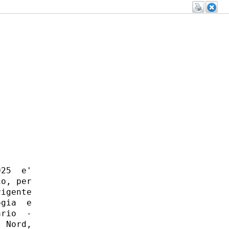
25  e'

o, per

igente

gia  e

rio  -

 Nord,
