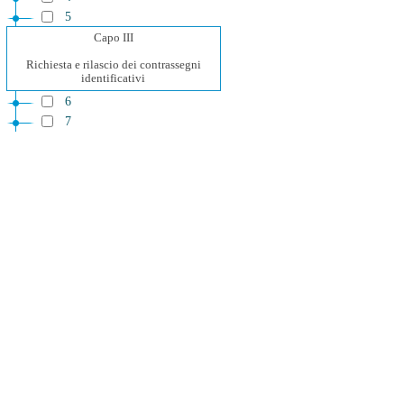
5
Capo III
Richiesta e rilascio dei contrassegni
identificativi
6
7
8
9
10
Capo IV
Trattamento dei dati personali
11
12
13
Capo V
Disposizioni finali e transitorie
14