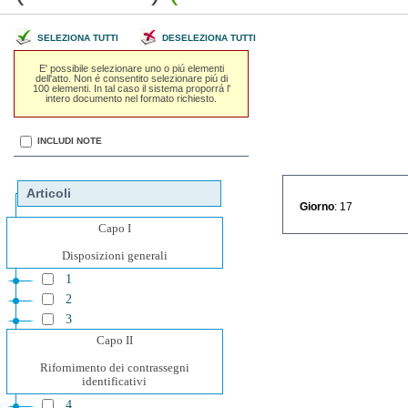
SELEZIONA TUTTI
DESELEZIONA TUTTI
E' possibile selezionare uno o piú elementi
dell'atto. Non é consentito selezionare piú di
100 elementi. In tal caso il sistema proporrá l'
intero documento nel formato richiesto.
INCLUDI NOTE
Articoli
Giorno
: 17
Capo I
Disposizioni generali
1
2
3
Capo II
Rifornimento dei contrassegni
identificativi
4