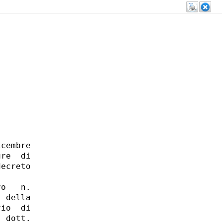
cembre

re  di

ecreto

o   n.

 della

io  di

 dott.
