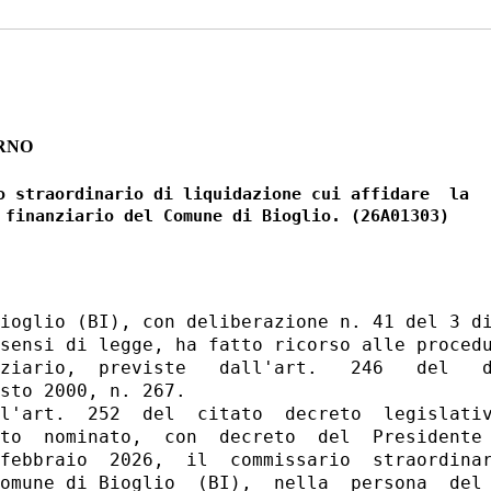
RNO
o straordinario di liquidazione cui affidare  la

ioglio (BI), con deliberazione n. 41 del 3 di
sensi di legge, ha fatto ricorso alle procedu
ziario,  previste   dall'art.   246   del   d
sto 2000, n. 267. 

l'art.  252  del  citato  decreto  legislativ
to  nominato,  con  decreto  del  Presidente 
febbraio  2026,  il  commissario  straordinar
omune di Bioglio  (BI),  nella  persona  del 