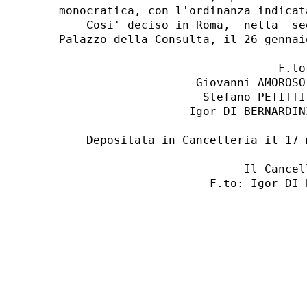
monocratica, con l'ordinanza indicat
    Cosi' deciso in Roma,  nella  se
Palazzo della Consulta, il 26 gennaio
                                F.to:
                    Giovanni AMOROSO
                     Stefano PETITTI
                   Igor DI BERNARDIN
    Depositata in Cancelleria il 17 m
                           Il Cancell
                      F.to: Igor DI B