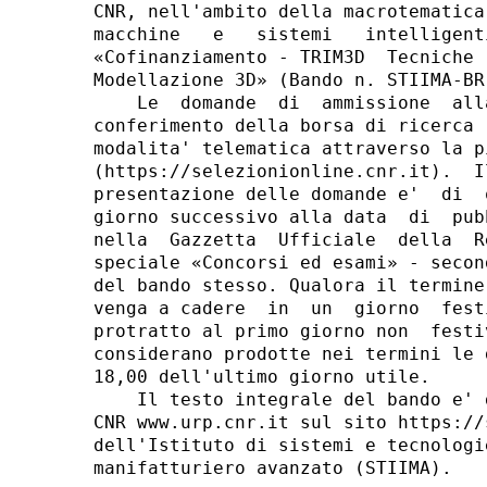
CNR, nell'ambito della macrotematica
macchine   e   sistemi   intelligent
«Cofinanziamento - TRIM3D  Tecniche 
Modellazione 3D» (Bando n. STIIMA-BR
    Le  domande  di  ammissione  all
conferimento della borsa di ricerca 
modalita' telematica attraverso la p
(https://selezionionline.cnr.it).  I
presentazione delle domande e'  di  
giorno successivo alla data  di  pub
nella  Gazzetta  Ufficiale  della  R
speciale «Concorsi ed esami» - secon
del bando stesso. Qualora il termine
venga a cadere  in  un  giorno  fest
protratto al primo giorno non  festi
considerano prodotte nei termini le 
18,00 dell'ultimo giorno utile. 

    Il testo integrale del bando e' 
CNR www.urp.cnr.it sul sito https://
dell'Istituto di sistemi e tecnologi
manifatturiero avanzato (STIIMA). 
