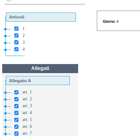
Articoli
Giorno
: 4
1
2
3
4
Allegati
Allegato A
art. 1
art. 2
art. 3
art. 4
art. 5
art. 6
art. 7