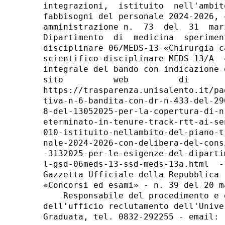
integrazioni,  istituito  nell'ambit
fabbisogni del personale 2024-2026, 
amministrazione n.  73  del  31  mar
Dipartimento  di  medicina  sperimen
disciplinare 06/MEDS-13 «Chirurgia c
scientifico-disciplinare MEDS-13/A  
integrale del bando con indicazione 
sito          web          di       
https://trasparenza.unisalento.it/pa
tiva-n-6-bandita-con-dr-n-433-del-29
8-del-13052025-per-la-copertura-di-n
eterminato-in-tenure-track-rtt-ai-se
010-istituito-nellambito-del-piano-t
nale-2024-2026-con-delibera-del-cons
-3132025-per-le-esigenze-del-diparti
l-gsd-06meds-13-ssd-meds-13a.html  -
Gazzetta Ufficiale della Repubblica 
«Concorsi ed esami» - n. 39 del 20 m
    Responsabile del procedimento e 
dell'ufficio reclutamento dell'Unive
Graduata, tel. 0832-292255 - email: 