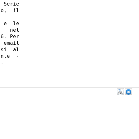
 Serie

o,  il

 e  le

   nel

6. Per

 email

si  al

nte  -

. 
