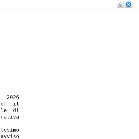
  2026

er  il

le  di

rativa

tesimo

avviso
