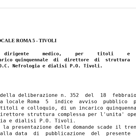
CALE ROMA 5 - TIVOLI
  dirigente     medico,     per     titoli     e

arico quinquennale  di  direttore  di  struttura

della deliberazione n. 352  del  18  febbraio
a locale Roma  5  indice  avviso  pubblico  p
titoli e colloquio, di un incarico quinquenna
irettore struttura complessa per l'unita' ope
ia e dialisi P.O. Tivoli. 

 la presentazione delle domande scade il tren
alla data  di  pubblicazione  del  presente  