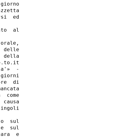
giorno

zzetta

si  ed

to  al

orale,

 delle

 della

.to.it

a'»  -

giorni

re  di

ancata

  come

 causa

ingoli

o  sul

e  sul

ara  e
