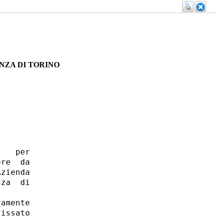
NZA DI TORINO
   per

re  da

zienda

za  di

amente

issato
