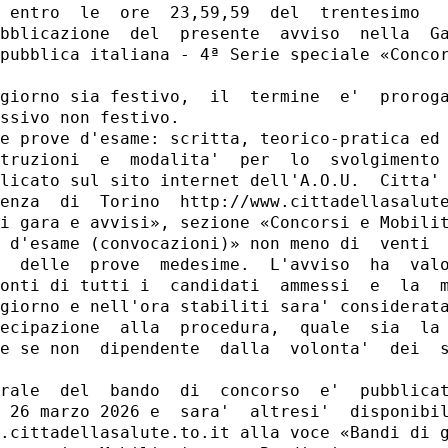
 entro  le  ore  23,59,59  del  trentesimo   
bblicazione  del  presente  avviso  nella  Ga
pubblica italiana - 4ª Serie speciale «Concor
giorno sia festivo,  il  termine  e'  proroga
ssivo non festivo. 

e prove d'esame: scritta, teorico-pratica ed 
truzioni  e  modalita'  per  lo  svolgimento 
licato sul sito internet dell'A.O.U.  Citta' 
enza  di  Torino  http://www.cittadellasalute
i gara e avvisi», sezione «Concorsi e Mobilit
 d'esame (convocazioni)» non meno di  venti  
  delle  prove  medesime.  L'avviso  ha  valo
onti di tutti i  candidati  ammessi  e  la  m
giorno e nell'ora stabiliti sara' considerata
ecipazione  alla  procedura,  quale  sia  la 
e se non  dipendente  dalla  volonta'  dei  s
rale  del  bando  di  concorso  e'  pubblicat
 26 marzo 2026 e  sara'  altresi'  disponibil
.cittadellasalute.to.it alla voce «Bandi di g