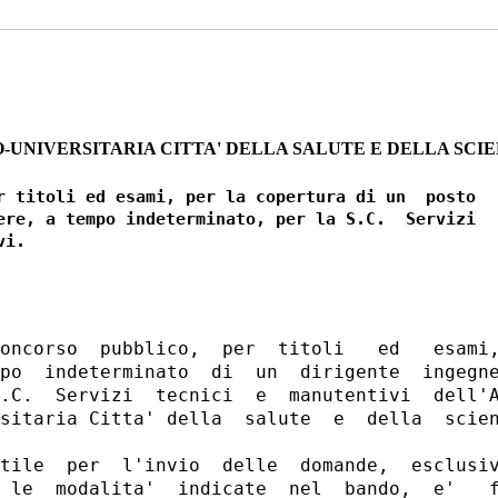
-UNIVERSITARIA CITTA' DELLA SALUTE E DELLA SCIE
r titoli ed esami, per la copertura di un  posto

ere, a tempo indeterminato, per la S.C.  Servizi

oncorso  pubblico,  per  titoli   ed   esami,
po  indeterminato  di  un  dirigente  ingegne
.C.  Servizi  tecnici  e  manutentivi  dell'A
sitaria Citta' della  salute  e  della  scien
tile  per  l'invio  delle  domande,  esclusiv
 le  modalita'  indicate  nel  bando,  e'   f