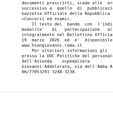
documenti prescritti, scade alle  or
successivo a  quello  di  pubblicazi
Gazzetta Ufficiale della Repubblica 
«Concorsi ed esami». 

    Il testo del  bando  con  l'indi
modalita'   di   partecipazione   al
integralmente nel Bollettino Ufficia
19  marzo  2026  ed  e'  disponibile
www.hsangiovanni.roma.it 

    Per ulteriori informazioni gli  
presso la UOC Politiche del personal
dell'Azienda    ospedaliera    -    
Giovanni-Addolorata, via dell'Amba A
06/77053291-3248-3238. 
