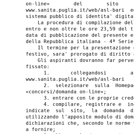
on-line»        del        sito     
www.sanita.puglia.it/web/asl-bari  e
sistema pubblico di identita' digita
    La procedura di compilazione del
entro e non oltre le ore 23,59 del t
data di pubblicazione del presente e
della Repubblica italiana - 4ª Serie
    Il termine per la presentazione 
festivo, sara' prorogato di diritto 
    Gli aspiranti dovranno far perve
fissato: 

      1.       collegandosi        a
www.sanita.puglia.it/web/asl-bari 

      2.  selezionare  sulla  Homepa
«concorsi/domanda on-line»; 

      3. entrare con le proprie cred
      4. compilare, registrare e  in
indicate  sul  sito,  la  domanda  d
utilizzando l'apposito modulo di dom
dichiarazioni che, secondo le norme 
a fornire; 
