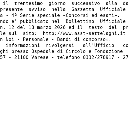
 il  trentesimo  giorno  successivo  alla  da
presente  avviso  nella  Gazzetta  Ufficiale 
a - 4ª Serie speciale «Concorsi ed esami». 

ndo e' pubblicato nel  Bollettino  Ufficiale 
n. 12 del 18 marzo 2026 ed il  testo  del  pr
le sul  sito:  http://www.asst-settelaghi.it 
n Noi - Personale - Bandi di concorso». 

  informazioni  rivolgersi   all'Ufficio   co
ghi presso Ospedale di Circolo e Fondazione  
57 - 21100 Varese - telefono 0332/278917 - 27