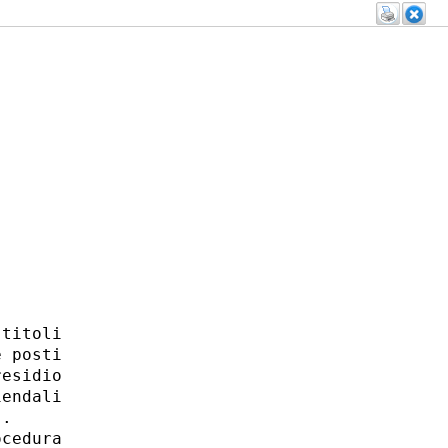
titoli

 posti

esidio

endali

. 

cedura
