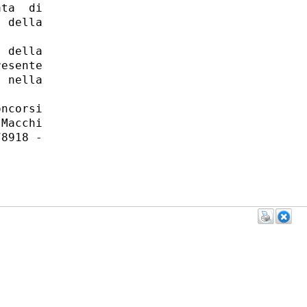
ta  di

 della

 della

esente

 nella

ncorsi

Macchi

8918 -
