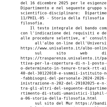
del 16 dicembre 2025 per le esigenze
Dipartimento e nel seguente gruppo s
scientifico-disciplinare:  Dipartime
11/PHIL-05 - Storia della filosofia 
filosofia. 

    Il testo integrale del bando com
con l'indicazione dei requisiti e de
alle procedure selettive, e' consult
      all'albo on-line dell'Universi
https://www.unisalento.it/albo-online
      sul      sito      web      di
https://trasparenza.unisalento.it/pa
ttiva-per-la-copertura-di-n-1-posto-
o-determinato-in-tenure-track-rtt-ai
40-del-30122010-e-ssmmii-istituito-n
-fabbisogni-del-personale-2024-2026-
inistrazione-n-202-del-29102025-e-n-
tra-gli-altri-del-seguente-dipartime
rtimento-di-studi-umanistici-11phil-
a-06-storia-della-filosofia.html 

      sul sito del Mur https://bandi