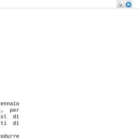
ennaio

,  per

sl  di

ti  di

odurre
