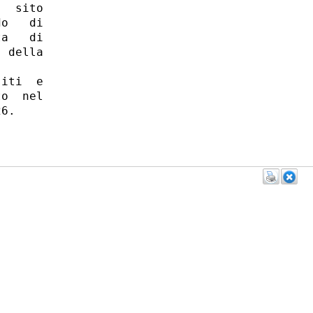
  sito

o   di

a   di

 della

iti  e

o  nel

6. 
