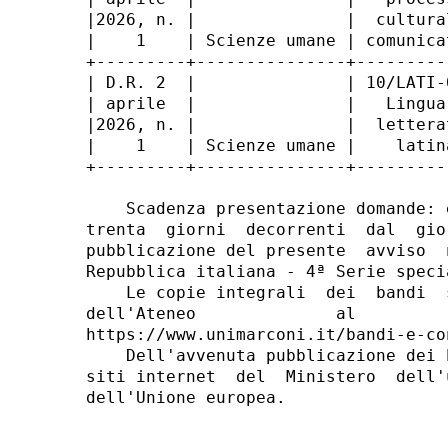
|2026, n. |               |  cultura
|    1    | Scienze umane | comunica
+---------+---------------+---------
| D.R. 2  |               | 10/LATI-
| aprile  |               |   Lingua
|2026, n. |               |  lettera
|    1    | Scienze umane |    latin
+---------+---------------+---------
    Scadenza presentazione domande: 
trenta  giorni  decorrenti  dal  gio
pubblicazione del presente  avviso  
Repubblica italiana - 4ª Serie speci
    Le copie integrali  dei  bandi  
dell'Ateneo              al         
https://www.unimarconi.it/bandi-e-con
    Dell'avvenuta pubblicazione dei 
siti internet  del  Ministero  dell'
dell'Unione europea. 
