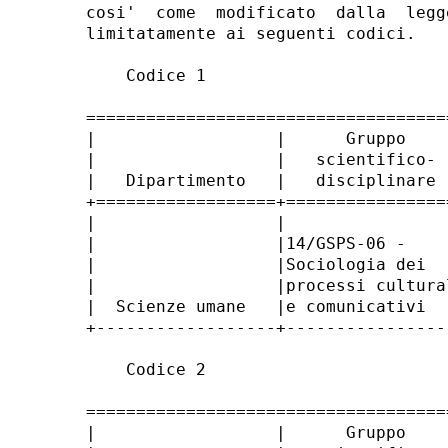
cosi'  come  modificato  dalla  legg
limitatamente ai seguenti codici. 

    Codice 1 

====================================
|                  |      Gruppo    
|                  |   scientifico- 
|   Dipartimento   |   disciplinare 
+==================+================
|                  |                
|                  |14/GSPS-06 -    
|                  |Sociologia dei  
|                  |processi cultura
|  Scienze umane   |e comunicativi  
+------------------+----------------
    Codice 2 

====================================
|                  |      Gruppo    