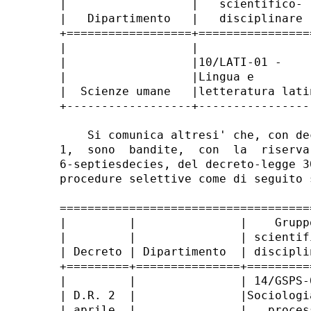
|                  |   scientifico- 
|   Dipartimento   |   disciplinare 
+==================+================
|                  |                
|                  |10/LATI-01 -    
|                  |Lingua e        
|  Scienze umane   |letteratura lati
+------------------+----------------
    Si comunica altresi' che, con de
1,  sono  bandite,  con  la  riserva
6-septiesdecies, del decreto-legge 3
procedure selettive come di seguito 
====================================
|         |               |    Grupp
|         |               | scientif
| Decreto | Dipartimento  | discipli
+=========+===============+=========
|         |               | 14/GSPS-
| D.R. 2  |               |Sociologi
| aprile  |               |   proces